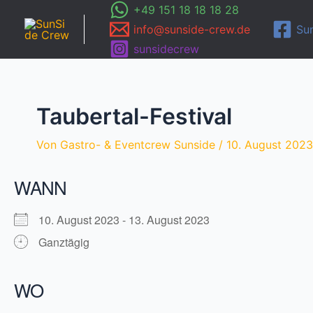
Zum
+49 151 18 18 18 28
Inhalt
info@sunside-crew.de
Su
springen
sunsidecrew
Taubertal-Festival
Von
Gastro- & Eventcrew Sunside
/
10. August 2023
WANN
10. August 2023 - 13. August 2023
Ganztägig
WO