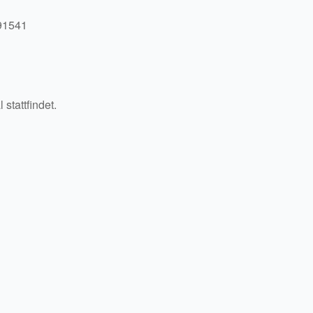
 91541
stattfindet.