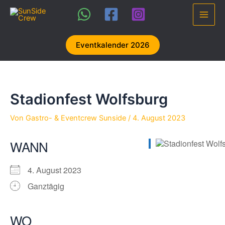
Zum
Inhalt
Main
springen
Men
Eventkalender 2026
Stadionfest Wolfsburg
Von
Gastro- & Eventcrew Sunside
/
4. August 2023
WANN
4. August 2023
Ganztägig
WO