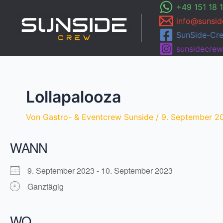
Zum
+49 151 18 
Inhalt
info@sunsid
springen
SunSide-Cr
sunsidecrew
Lollapalooza
Von
Gastro- & Eventcrew Sunside
/
9. September 2
WANN
9. September 2023 - 10. September 2023
Ganztägig
WO