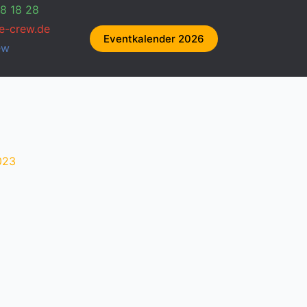
18 18 28
e-crew.de
Eventkalender 2026
ew
023