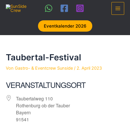
Zum
Inhalt
Main
springen
Men
Eventkalender 2026
Taubertal-Festival
Von
Gastro- & Eventcrew Sunside
/
2. April 2023
VERANSTALTUNGSORT
Taubertalweg 110
Rothenburg ob der Tauber
Bayern
91541