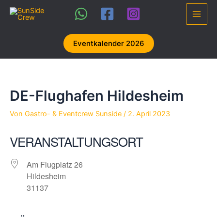
Zum
Inhalt
Main
springen
Men
Eventkalender 2026
DE-Flughafen Hildesheim
Von
Gastro- & Eventcrew Sunside
/
2. April 2023
VERANSTALTUNGSORT
Am Flugplatz 26
Hildesheim
31137