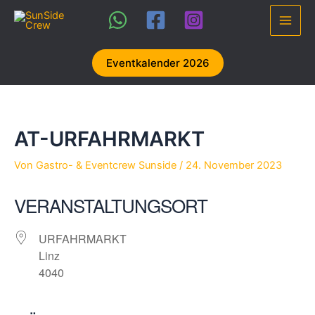
Zum
Inhalt
Main
springen
Men
Eventkalender 2026
AT-URFAHRMARKT
Von
Gastro- & Eventcrew Sunside
/
24. November 2023
VERANSTALTUNGSORT
URFAHRMARKT
Linz
4040