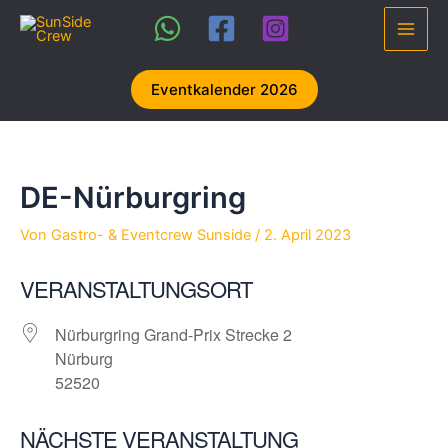
Zum
Inhalt
Main
springen
Men
Eventkalender 2026
DE-Nürburgring
Von
Gastro- & Eventcrew Sunside
/
2. April 2023
VERANSTALTUNGSORT
Nürburgring Grand-Prix Strecke 2
Nürburg
52520
NÄCHSTE VERANSTALTUNG