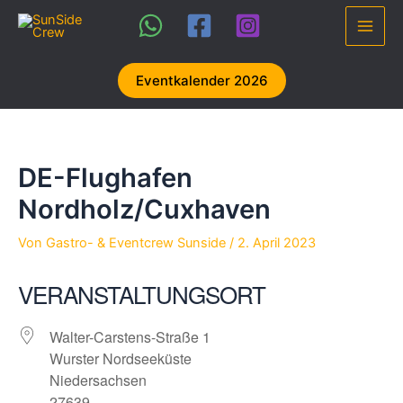
Zum
Inhalt
Main
springen
Men
Eventkalender 2026
DE-Flughafen
Nordholz/Cuxhaven
Von
Gastro- & Eventcrew Sunside
/
2. April 2023
VERANSTALTUNGSORT
Walter-Carstens-Straße 1
Wurster Nordseeküste
Niedersachsen
27639