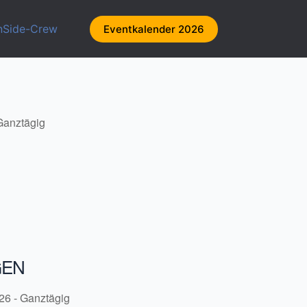
nSide-Crew
Eventkalender 2026
 Ganztägig
GEN
26 - Ganztägig