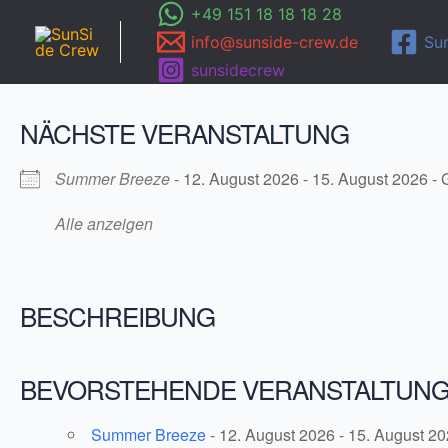
Zum
+49 151 18 18 18 28
Inhalt
info@sunside-crew.de
Su
springen
sunsidecrew
NÄCHSTE VERANSTALTUNG
Summer Breeze
- 12. August 2026 - 15. August 2026 -
Alle anzeigen
BESCHREIBUNG
BEVORSTEHENDE VERANSTALTUN
Summer Breeze
- 12. August 2026 - 15. August 20