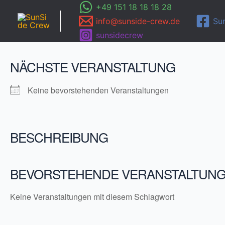
Zum
+49 151 18 18 18 28
Inhalt
info@sunside-crew.de
Su
springen
sunsidecrew
NÄCHSTE VERANSTALTUNG
Keine bevorstehenden Veranstaltungen
BESCHREIBUNG
BEVORSTEHENDE VERANSTALTUN
Keine Veranstaltungen mit diesem Schlagwort