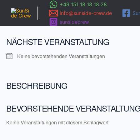
Zum
+49 151 18 18 18 28
Inhalt
info@sunside-crew.de
Su
springen
sunsidecrew
NÄCHSTE VERANSTALTUNG
Keine bevorstehenden Veranstaltungen
BESCHREIBUNG
BEVORSTEHENDE VERANSTALTUN
Keine Veranstaltungen mit diesem Schlagwort