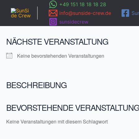
Zum
+49 151 18 18 18 28
Inhalt
info@sunside-crew.de
Su
springen
sunsidecrew
NÄCHSTE VERANSTALTUNG
Keine bevorstehenden Veranstaltungen
BESCHREIBUNG
BEVORSTEHENDE VERANSTALTUN
Keine Veranstaltungen mit diesem Schlagwort