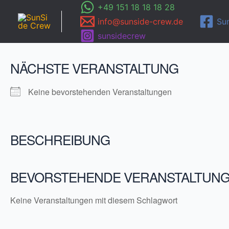
Zum
+49 151 18 18 18 28
Inhalt
info@sunside-crew.de
Su
springen
sunsidecrew
NÄCHSTE VERANSTALTUNG
Keine bevorstehenden Veranstaltungen
BESCHREIBUNG
BEVORSTEHENDE VERANSTALTUN
Keine Veranstaltungen mit diesem Schlagwort