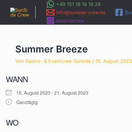
Zum
+49 151 18 18 18 28
Inhalt
info@sunside-crew.de
Su
springen
sunsidecrew
Summer Breeze
Von
Gastro- & Eventcrew Sunside
/
15. August 2023
WANN
15. August 2023 - 21. August 2023
Ganztägig
WO