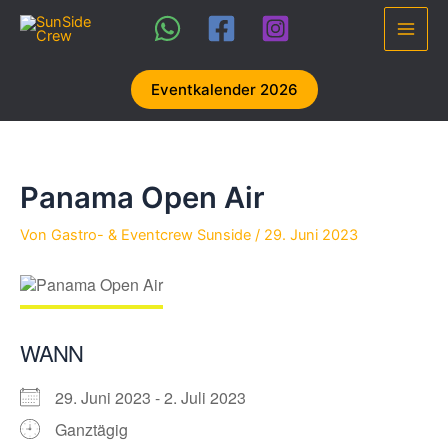
Zum
Inhalt
Main
springen
Men
Eventkalender 2026
Panama Open Air
Von
Gastro- & Eventcrew Sunside
/
29. Juni 2023
WANN
29. Juni 2023 - 2. Juli 2023
Ganztägig